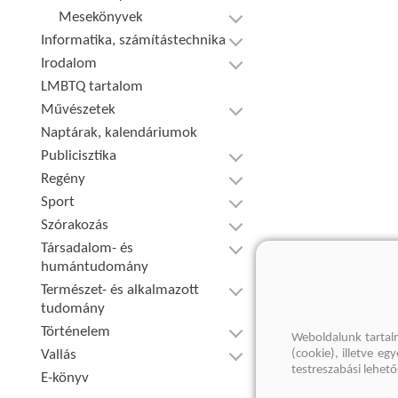
Mesekönyvek
Informatika, számítástechnika
Irodalom
LMBTQ tartalom
Művészetek
Naptárak, kalendáriumok
Publicisztika
Regény
Sport
Szórakozás
Társadalom- és
humántudomány
Természet- és alkalmazott
tudomány
Történelem
Weboldalunk tartal
Vallás
(cookie), illetve e
testreszabási lehet
E-könyv