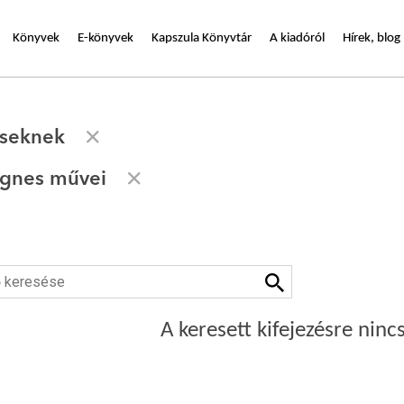
Könyvek
E-könyvek
Kapszula Könyvtár
A kiadóról
Hírek, blog
eseknek
Ágnes művei
A keresett kifejezésre nincs