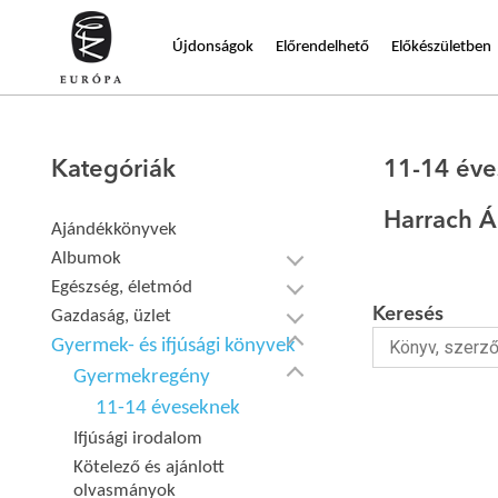
Újdonságok
Előrendelhető
Előkészületben
Kategóriák
11-14 év
Harrach 
Ajándékkönyvek
Albumok
Egészség, életmód
Keresés
Gazdaság, üzlet
Gyermek- és ifjúsági könyvek
Gyermekregény
11-14 éveseknek
Ifjúsági irodalom
Kötelező és ajánlott
olvasmányok