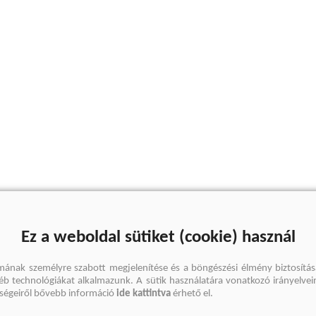
Ez a weboldal sütiket (cookie) használ
mának személyre szabott megjelenítése és a böngészési élmény biztosítás
gyéb technológiákat alkalmazunk. A sütik használatára vonatkozó irányelvei
őségeiről bővebb információ
ide kattintva
érhető el.