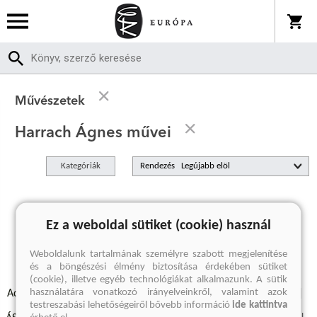
Művészetek
Harrach Ágnes művei
Kategóriák
Rendezés
A keresett kifejezésre nincs találat
Ez a weboldal sütiket (cookie) használ
Weboldalunk tartalmának személyre szabott megjelenítése
és a böngészési élmény biztosítása érdekében sütiket
(cookie), illetve egyéb technológiákat alkalmazunk. A sütik
használatára vonatkozó irányelveinkről, valamint azok
Adatvédelmi szabályzatok
Elállási felmondási nyilatkozat
testreszabási lehetőségeiről bővebb információ
ide kattintva