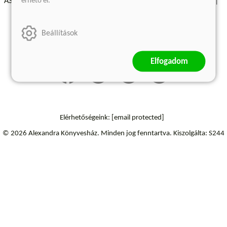
érhető el.
ÁSZF - Vásárlási feltételek
A kiadóról
Süti beállítások
Árkötött termékek
Kommentelési szabályzat
Beállítások
Szállítási információk
Elállás a szerződéstől
Elfogadom
Elérhetőségeink:
[email protected]
© 2026 Alexandra Könyvesház.
Minden jog fenntartva.
Kiszolgálta: S244