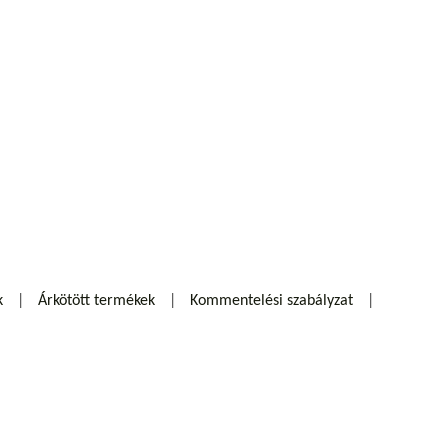
k
Árkötött termékek
Kommentelési szabályzat