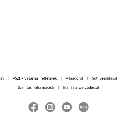
zat
ÁSZF - Vásárlási feltételek
A kiadóról
Süti beállításo
Szállítási információk
Elállás a szerződéstől