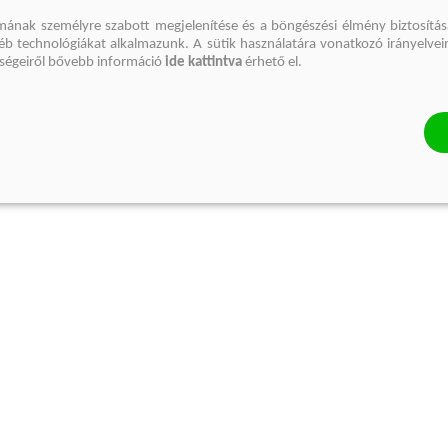
mának személyre szabott megjelenítése és a böngészési élmény biztosítás
gyéb technológiákat alkalmazunk. A sütik használatára vonatkozó irányelvei
őségeiről bővebb információ
ide kattintva
érhető el.