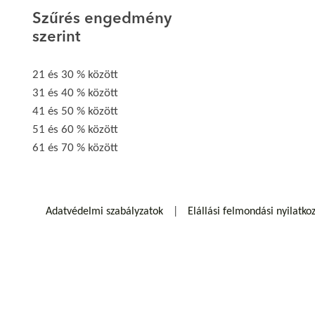
Szűrés engedmény
szerint
21 és 30 % között
31 és 40 % között
41 és 50 % között
51 és 60 % között
61 és 70 % között
Adatvédelmi szabályzatok
Elállási felmondási nyilatko