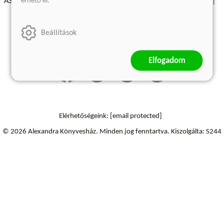
érhető el.
ÁSZF - Vásárlási feltételek
A kiadóról
Süti beállítások
Árkötött termékek
Kommentelési szabályzat
Beállítások
Szállítási információk
Elfogadom
Elérhetőségeink:
[email protected]
© 2026 Alexandra Könyvesház.
Minden jog fenntartva.
Kiszolgálta: S244