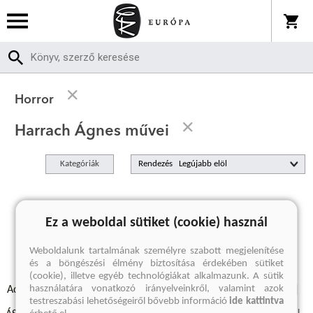
Horror
Harrach Ágnes művei
Kategóriák
Rendezés
A keresett kifejezésre nincs találat
Ez a weboldal sütiket (cookie) használ
Weboldalunk tartalmának személyre szabott megjelenítése
és a böngészési élmény biztosítása érdekében sütiket
(cookie), illetve egyéb technológiákat alkalmazunk. A sütik
használatára vonatkozó irányelveinkről, valamint azok
Adatvédelmi szabályzatok
Elállási felmondási nyilatkozat
testreszabási lehetőségeiről bővebb információ
ide kattintva