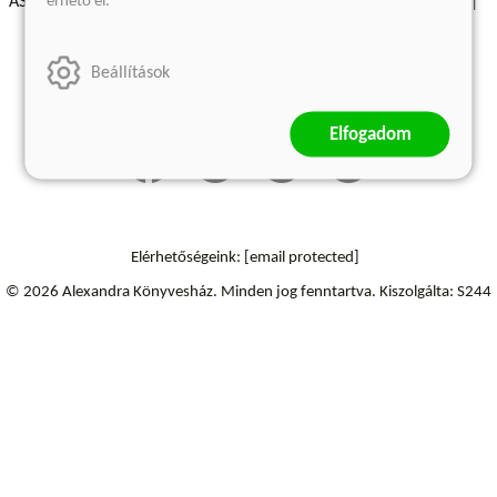
érhető el.
ÁSZF - Vásárlási feltételek
A kiadóról
Süti beállítások
Árkötött termékek
Kommentelési szabályzat
Beállítások
Szállítási információk
Elállás a szerződéstől
Elfogadom
Elérhetőségeink:
[email protected]
© 2026 Alexandra Könyvesház.
Minden jog fenntartva.
Kiszolgálta: S244