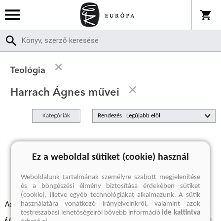
Teológia
Harrach Ágnes művei
Kategóriák
Rendezés
A keresett kifejezésre nincs találat
Ez a weboldal sütiket (cookie) használ
Weboldalunk tartalmának személyre szabott megjelenítése
és a böngészési élmény biztosítása érdekében sütiket
(cookie), illetve egyéb technológiákat alkalmazunk. A sütik
használatára vonatkozó irányelveinkről, valamint azok
Adatvédelmi szabályzatok
Elállási felmondási nyilatkozat
testreszabási lehetőségeiről bővebb információ
ide kattintva