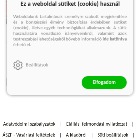
Ez a weboldal sütiket (cookie) használ
Weboldalunk tartalmának személyre szabott megjelenítése
és a böngészési élmény biztosítása érdekében sütiket
(cookie), illetve egyéb technológiákat alkalmazunk. A sütik
LEGO EGY ÉLETEN ÁT
használatára vonatkozó irányelveinkről, valamint azok
testreszabási lehetőségeiről bővebb információ
ide kattintva
Egy család és egy cég története
érhető el.
Jens Andersen
9 749 Ft
Beállítások
Eredeti ár:
12 999 Ft
kosárba
Elfogadom
Adatvédelmi szabályzatok
Elállási felmondási nyilatkozat
ÁSZF - Vásárlási feltételek
A kiadóról
Süti beállítások