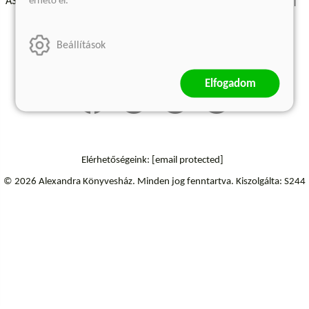
érhető el.
ÁSZF - Vásárlási feltételek
A kiadóról
Süti beállítások
Árkötött termékek
Kommentelési szabályzat
Beállítások
Szállítási információk
Elállás a szerződéstől
Elfogadom
Elérhetőségeink:
[email protected]
© 2026 Alexandra Könyvesház.
Minden jog fenntartva.
Kiszolgálta: S244