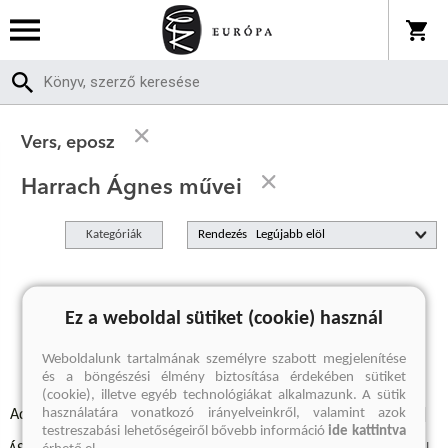
Vers, eposz
Harrach Ágnes művei
Kategóriák
Rendezés
A keresett kifejezésre nincs találat
Ez a weboldal sütiket (cookie) használ
Weboldalunk tartalmának személyre szabott megjelenítése
és a böngészési élmény biztosítása érdekében sütiket
(cookie), illetve egyéb technológiákat alkalmazunk. A sütik
használatára vonatkozó irányelveinkről, valamint azok
Adatvédelmi szabályzatok
Elállási felmondási nyilatkozat
testreszabási lehetőségeiről bővebb információ
ide kattintva