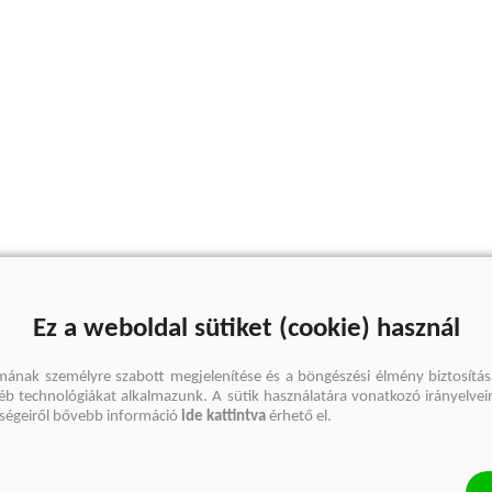
Ez a weboldal sütiket (cookie) használ
mának személyre szabott megjelenítése és a böngészési élmény biztosítás
gyéb technológiákat alkalmazunk. A sütik használatára vonatkozó irányelvei
őségeiről bővebb információ
ide kattintva
érhető el.