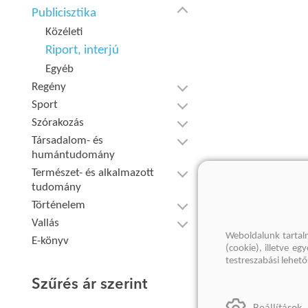
Publicisztika
Közéleti
Riport, interjú
Egyéb
Regény
Sport
Szórakozás
Társadalom- és
humántudomány
Természet- és alkalmazott
tudomány
Történelem
Vallás
Weboldalunk tartal
E-könyv
(cookie), illetve e
testreszabási lehet
Szűrés ár szerint