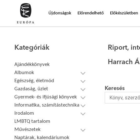
Újdonságok
Előrendelhető
Előkészületben
Kategóriák
Riport, int
Harrach 
Ajándékkönyvek
Albumok
Egészség, életmód
Keresés
Gazdaság, üzlet
Gyermek- és ifjúsági könyvek
Informatika, számítástechnika
Irodalom
LMBTQ tartalom
Művészetek
Naptárak, kalendáriumok