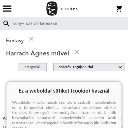
Fantasy
Harrach Ágnes művei
Kategóriák
Rendezés
A keresett kifejezésre nincs találat
Ez a weboldal sütiket (cookie) használ
Weboldalunk tartalmának személyre szabott megjelenítése
és a böngészési élmény biztosítása érdekében sütiket
(cookie), illetve egyéb technológiákat alkalmazunk. A sütik
használatára vonatkozó irányelveinkről, valamint azok
Adatvédelmi szabályzatok
Elállási felmondási nyilatkozat
testreszabási lehetőségeiről bővebb információ
ide kattintva