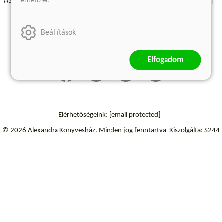
érhető el.
ÁSZF - Vásárlási feltételek
A kiadóról
Süti beállítások
Árkötött termékek
Kommentelési szabályzat
Beállítások
Szállítási információk
Elállás a szerződéstől
Elfogadom
Elérhetőségeink:
[email protected]
© 2026 Alexandra Könyvesház.
Minden jog fenntartva.
Kiszolgálta: S244