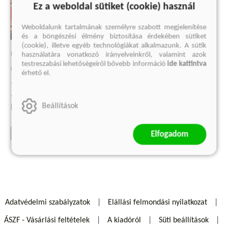
Ez a weboldal sütiket (cookie) használ
Weboldalunk tartalmának személyre szabott megjelenítése
és a böngészési élmény biztosítása érdekében sütiket
(cookie), illetve egyéb technológiákat alkalmazunk. A sütik
LEGO EGY ÉLETEN ÁT
használatára vonatkozó irányelveinkről, valamint azok
testreszabási lehetőségeiről bővebb információ
ide kattintva
Egy család és egy cég története
érhető el.
Jens Andersen
9 749 Ft
Beállítások
Eredeti ár:
12 999 Ft
kosárba
Elfogadom
Adatvédelmi szabályzatok
Elállási felmondási nyilatkozat
ÁSZF - Vásárlási feltételek
A kiadóról
Süti beállítások