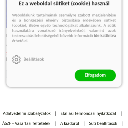
Ez a weboldal sütiket (cookie) használ
Weboldalunk tartalmának személyre szabott megjelenítése
és a böngészési élmény biztosítása érdekében sütiket
(cookie), illetve egyéb technológiákat alkalmazunk. A sütik
LEGO EGY ÉLETEN ÁT
használatára vonatkozó irányelveinkről, valamint azok
MERT A NAPOK GONOSZOK
testreszabási lehetőségeiről bővebb információ
ide kattintva
Egy család és egy cég története
érhető el.
Anne Karin Elstad
Jens Andersen
2 249 Ft
9 749 Ft
Eredeti ár:
2 999 Ft
Beállítások
Eredeti ár:
12 999 Ft
kosárba
kosárba
Elfogadom
Adatvédelmi szabályzatok
Elállási felmondási nyilatkozat
ÁSZF - Vásárlási feltételek
A kiadóról
Süti beállítások