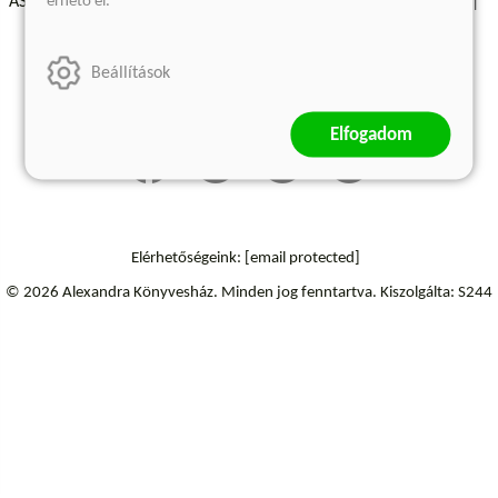
érhető el.
ÁSZF - Vásárlási feltételek
A kiadóról
Süti beállítások
Árkötött termékek
Kommentelési szabályzat
Beállítások
Szállítási információk
Elállás a szerződéstől
Elfogadom
Elérhetőségeink:
[email protected]
© 2026 Alexandra Könyvesház.
Minden jog fenntartva.
Kiszolgálta: S244