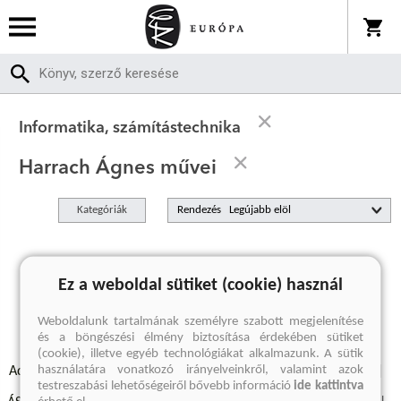
Informatika, számítástechnika
Harrach Ágnes művei
Kategóriák
Rendezés
A keresett kifejezésre nincs találat
Ez a weboldal sütiket (cookie) használ
Weboldalunk tartalmának személyre szabott megjelenítése
és a böngészési élmény biztosítása érdekében sütiket
(cookie), illetve egyéb technológiákat alkalmazunk. A sütik
használatára vonatkozó irányelveinkről, valamint azok
Adatvédelmi szabályzatok
Elállási felmondási nyilatkozat
testreszabási lehetőségeiről bővebb információ
ide kattintva