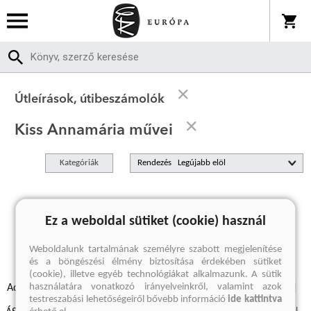
Útleírások, útibeszámolók
Kiss Annamária művei
Kategóriák
Rendezés
A keresett kifejezésre nincs találat
Ez a weboldal sütiket (cookie) használ
Weboldalunk tartalmának személyre szabott megjelenítése
és a böngészési élmény biztosítása érdekében sütiket
(cookie), illetve egyéb technológiákat alkalmazunk. A sütik
használatára vonatkozó irányelveinkről, valamint azok
Adatvédelmi szabályzatok
Elállási felmondási nyilatkozat
testreszabási lehetőségeiről bővebb információ
ide kattintva