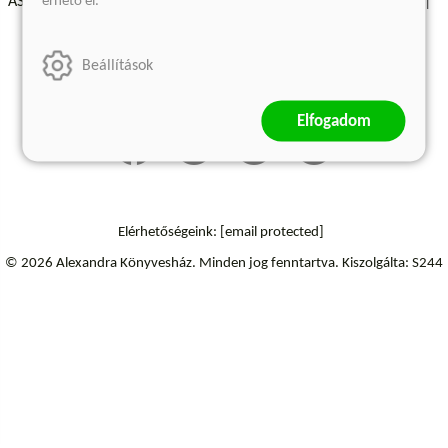
érhető el.
ÁSZF - Vásárlási feltételek
A kiadóról
Süti beállítások
Árkötött termékek
Kommentelési szabályzat
Beállítások
Szállítási információk
Elállás a szerződéstől
Elfogadom
Elérhetőségeink:
[email protected]
© 2026 Alexandra Könyvesház.
Minden jog fenntartva.
Kiszolgálta: S244