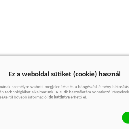
Ez a weboldal sütiket (cookie) használ
mának személyre szabott megjelenítése és a böngészési élmény biztosítás
gyéb technológiákat alkalmazunk. A sütik használatára vonatkozó irányelvei
őségeiről bővebb információ
ide kattintva
érhető el.