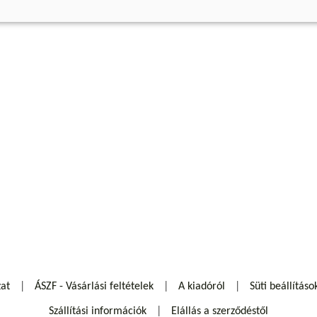
zat
ÁSZF - Vásárlási feltételek
A kiadóról
Süti beállításo
Szállítási információk
Elállás a szerződéstől