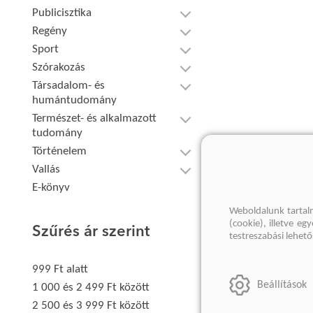
Publicisztika
Regény
Sport
Szórakozás
Társadalom- és
humántudomány
Természet- és alkalmazott
tudomány
Történelem
Vallás
E-könyv
Weboldalunk tartal
(cookie), illetve e
Szűrés ár szerint
testreszabási lehet
999 Ft alatt
Beállítások
1 000 és 2 499 Ft között
2 500 és 3 999 Ft között