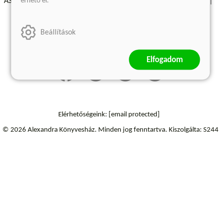
érhető el.
ÁSZF - Vásárlási feltételek
A kiadóról
Süti beállítások
Árkötött termékek
Kommentelési szabályzat
Beállítások
Szállítási információk
Elállás a szerződéstől
Elfogadom
Elérhetőségeink:
[email protected]
© 2026 Alexandra Könyvesház.
Minden jog fenntartva.
Kiszolgálta: S244