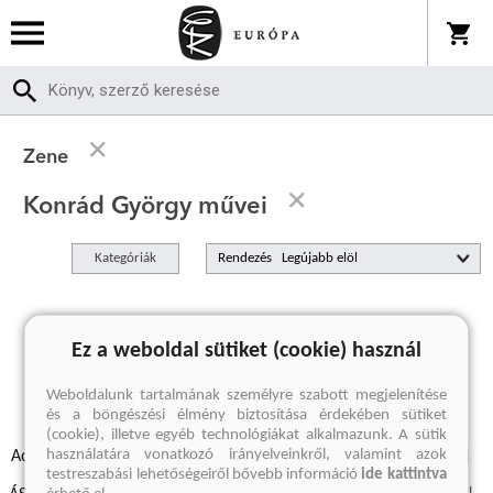
Zene
Konrád György művei
Kategóriák
Rendezés
A keresett kifejezésre nincs találat
Ez a weboldal sütiket (cookie) használ
Weboldalunk tartalmának személyre szabott megjelenítése
és a böngészési élmény biztosítása érdekében sütiket
(cookie), illetve egyéb technológiákat alkalmazunk. A sütik
használatára vonatkozó irányelveinkről, valamint azok
Adatvédelmi szabályzatok
Elállási felmondási nyilatkozat
testreszabási lehetőségeiről bővebb információ
ide kattintva