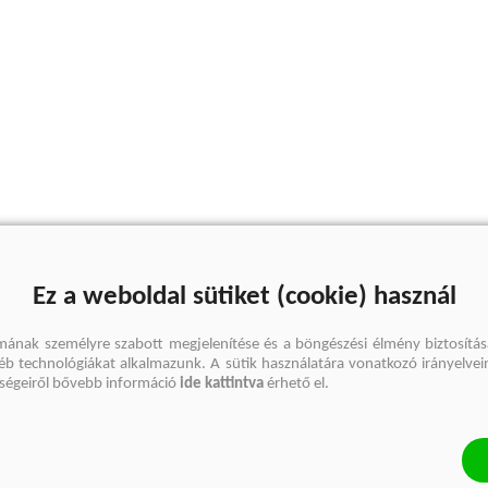
Ez a weboldal sütiket (cookie) használ
mának személyre szabott megjelenítése és a böngészési élmény biztosítás
gyéb technológiákat alkalmazunk. A sütik használatára vonatkozó irányelvei
őségeiről bővebb információ
ide kattintva
érhető el.