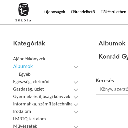
Újdonságok
Előrendelhető
Előkészületben
Kategóriák
Albumok
Konrád G
Ajándékkönyvek
Albumok
Egyéb
Keresés
Egészség, életmód
Gazdaság, üzlet
Gyermek- és ifjúsági könyvek
Informatika, számítástechnika
Irodalom
LMBTQ tartalom
Művészetek