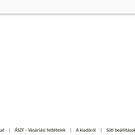
zat
ÁSZF - Vásárlási feltételek
A kiadóról
Süti beállításo