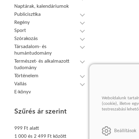
Naptárak, kalendáriumok
Publicisztika
Regény
Sport
Szórakozás
Társadalom- és
humántudomány
Természet- és alkalmazott
tudomány
Történelem
Vallás
E-könyv
Weboldalunk tartal
(cookie), illetve e
testreszabási lehet
Szűrés ár szerint
999 Ft alatt
Beállítások
1 000 és 2 499 Ft között