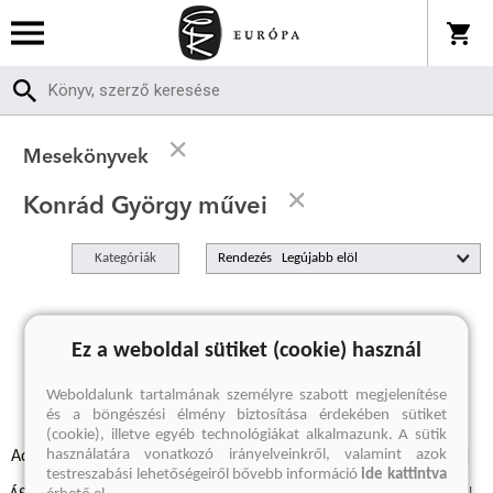
Mesekönyvek
Konrád György művei
Kategóriák
Rendezés
A keresett kifejezésre nincs találat
Ez a weboldal sütiket (cookie) használ
Weboldalunk tartalmának személyre szabott megjelenítése
és a böngészési élmény biztosítása érdekében sütiket
(cookie), illetve egyéb technológiákat alkalmazunk. A sütik
használatára vonatkozó irányelveinkről, valamint azok
Adatvédelmi szabályzatok
Elállási felmondási nyilatkozat
testreszabási lehetőségeiről bővebb információ
ide kattintva