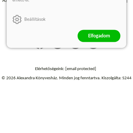
érhető el.
ÁSZF - Vásárlási feltételek
A kiadóról
Süti beállítások
Árkötött termékek
Kommentelési szabályzat
Beállítások
Szállítási információk
Elállás a szerződéstől
Elfogadom
Elérhetőségeink:
[email protected]
© 2026 Alexandra Könyvesház.
Minden jog fenntartva.
Kiszolgálta: S244