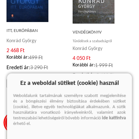
ITT, EURÓPÁBAN
VENDÉGKÖNYV
Konrád György
Tűnődések a szabadságról
Konrád György
2 468 Ft
Korábbi ár:
499 Ft
4 050 Ft
Korábbi ár:
1 999 Ft
Eredeti ár:
3 290 Ft
Eredeti ár:
5 400 Ft
Ez a weboldal sütiket (cookie) használ
kosárba
kosárba
Weboldalunk tartalmának személyre szabott megjelenítése
és a böngészési élmény biztosítása érdekében sütiket
(cookie), illetve egyéb technológiákat alkalmazunk. A sütik
használatára vonatkozó irányelveinkről, valamint azok
testreszabási lehetőségeiről bővebb információ
ide kattintva
érhető el.