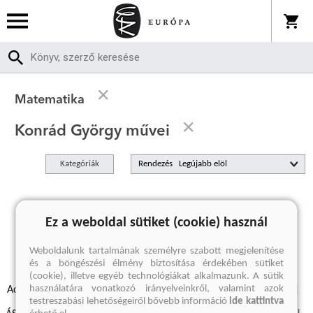
Matematika
Konrád György művei
Kategóriák
Rendezés
A keresett kifejezésre nincs találat
Ez a weboldal sütiket (cookie) használ
Weboldalunk tartalmának személyre szabott megjelenítése
és a böngészési élmény biztosítása érdekében sütiket
(cookie), illetve egyéb technológiákat alkalmazunk. A sütik
használatára vonatkozó irányelveinkről, valamint azok
Adatvédelmi szabályzatok
Elállási felmondási nyilatkozat
testreszabási lehetőségeiről bővebb információ
ide kattintva