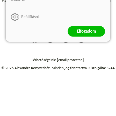
érhető el.
ÁSZF - Vásárlási feltételek
A kiadóról
Süti beállítások
Árkötött termékek
Kommentelési szabályzat
Beállítások
Szállítási információk
Elállás a szerződéstől
Elfogadom
Elérhetőségeink:
[email protected]
© 2026 Alexandra Könyvesház.
Minden jog fenntartva.
Kiszolgálta: S244