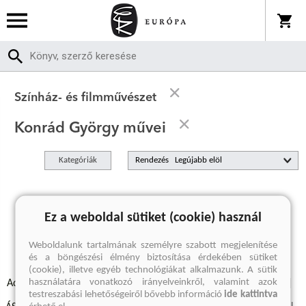
Színház- és filmművészet
Konrád György művei
Kategóriák
Rendezés
A keresett kifejezésre nincs találat
Ez a weboldal sütiket (cookie) használ
Weboldalunk tartalmának személyre szabott megjelenítése
és a böngészési élmény biztosítása érdekében sütiket
(cookie), illetve egyéb technológiákat alkalmazunk. A sütik
használatára vonatkozó irányelveinkről, valamint azok
Adatvédelmi szabályzatok
Elállási felmondási nyilatkozat
testreszabási lehetőségeiről bővebb információ
ide kattintva