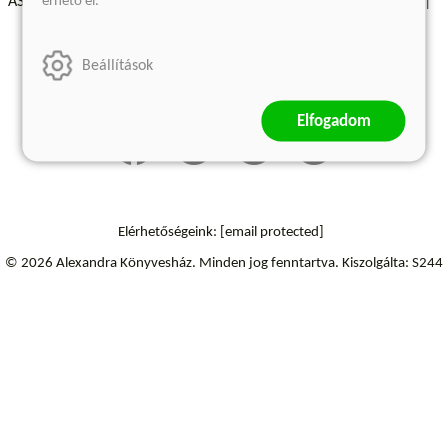
érhető el.
ÁSZF - Vásárlási feltételek
A kiadóról
Süti beállítások
Árkötött termékek
Kommentelési szabályzat
Beállítások
Szállítási információk
Elállás a szerződéstől
Elfogadom
Elérhetőségeink:
[email protected]
© 2026 Alexandra Könyvesház.
Minden jog fenntartva.
Kiszolgálta: S244