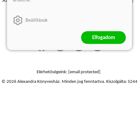
érhető el.
ÁSZF - Vásárlási feltételek
A kiadóról
Süti beállítások
Árkötött termékek
Kommentelési szabályzat
Beállítások
Szállítási információk
Elállás a szerződéstől
Elfogadom
Elérhetőségeink:
[email protected]
© 2026 Alexandra Könyvesház.
Minden jog fenntartva.
Kiszolgálta: S244