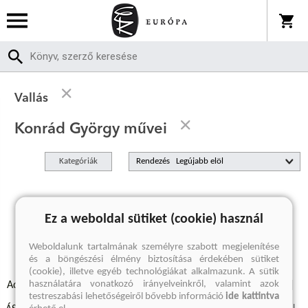
Vallás
Konrád György művei
Kategóriák
Rendezés
A keresett kifejezésre nincs találat
Ez a weboldal sütiket (cookie) használ
Weboldalunk tartalmának személyre szabott megjelenítése
és a böngészési élmény biztosítása érdekében sütiket
(cookie), illetve egyéb technológiákat alkalmazunk. A sütik
használatára vonatkozó irányelveinkről, valamint azok
Adatvédelmi szabályzatok
Elállási felmondási nyilatkozat
testreszabási lehetőségeiről bővebb információ
ide kattintva