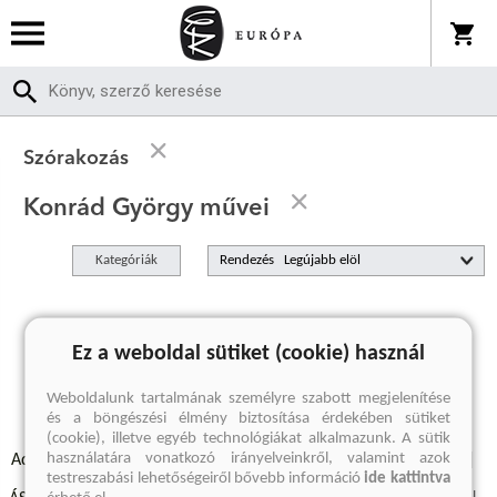
Szórakozás
Konrád György művei
Kategóriák
Rendezés
A keresett kifejezésre nincs találat
Ez a weboldal sütiket (cookie) használ
Weboldalunk tartalmának személyre szabott megjelenítése
és a böngészési élmény biztosítása érdekében sütiket
(cookie), illetve egyéb technológiákat alkalmazunk. A sütik
használatára vonatkozó irányelveinkről, valamint azok
Adatvédelmi szabályzatok
Elállási felmondási nyilatkozat
testreszabási lehetőségeiről bővebb információ
ide kattintva