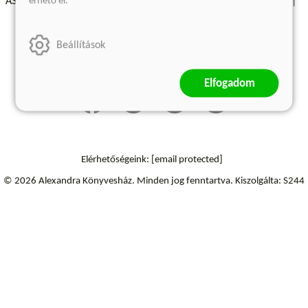
érhető el.
ÁSZF - Vásárlási feltételek
A kiadóról
Süti beállítások
Árkötött termékek
Kommentelési szabályzat
Beállítások
Szállítási információk
Elfogadom
Elérhetőségeink:
[email protected]
© 2026 Alexandra Könyvesház.
Minden jog fenntartva.
Kiszolgálta: S244