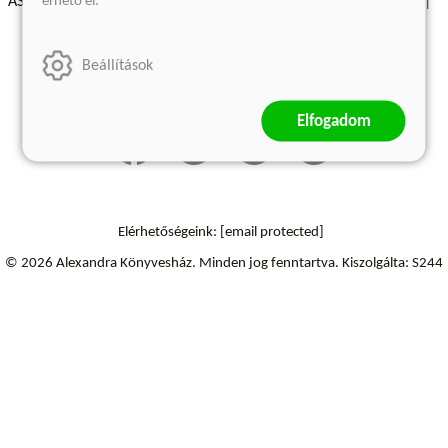
érhető el.
ÁSZF - Vásárlási feltételek
A kiadóról
Süti beállítások
Árkötött termékek
Kommentelési szabályzat
Beállítások
Szállítási információk
Elállás a szerződéstől
Elfogadom
Elérhetőségeink:
[email protected]
© 2026 Alexandra Könyvesház.
Minden jog fenntartva.
Kiszolgálta: S244