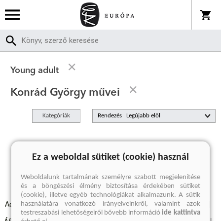
Young adult
Konrád György művei
Kategóriák
Rendezés
A keresett kifejezésre nincs találat
Ez a weboldal sütiket (cookie) használ
Weboldalunk tartalmának személyre szabott megjelenítése
és a böngészési élmény biztosítása érdekében sütiket
(cookie), illetve egyéb technológiákat alkalmazunk. A sütik
használatára vonatkozó irányelveinkről, valamint azok
Adatvédelmi szabályzatok
Elállási felmondási nyilatkozat
testreszabási lehetőségeiről bővebb információ
ide kattintva