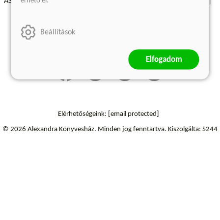
érhető el.
ÁSZF - Vásárlási feltételek
A kiadóról
Süti beállítások
Árkötött termékek
Kommentelési szabályzat
Beállítások
Szállítási információk
Elállás a szerződéstől
Elfogadom
Elérhetőségeink:
[email protected]
© 2026 Alexandra Könyvesház.
Minden jog fenntartva.
Kiszolgálta: S244