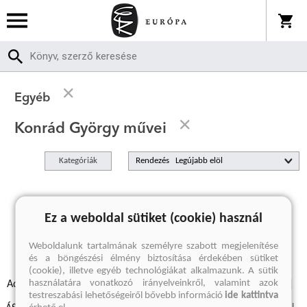
Egyéb
Konrád György művei
Kategóriák
Rendezés
A keresett kifejezésre nincs találat
Ez a weboldal sütiket (cookie) használ
Weboldalunk tartalmának személyre szabott megjelenítése
és a böngészési élmény biztosítása érdekében sütiket
(cookie), illetve egyéb technológiákat alkalmazunk. A sütik
használatára vonatkozó irányelveinkről, valamint azok
Adatvédelmi szabályzatok
Elállási felmondási nyilatkozat
testreszabási lehetőségeiről bővebb információ
ide kattintva