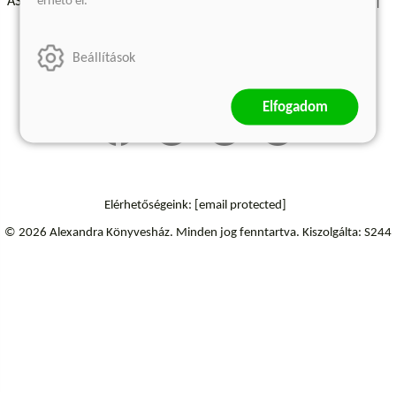
érhető el.
ÁSZF - Vásárlási feltételek
A kiadóról
Süti beállítások
Árkötött termékek
Kommentelési szabályzat
Beállítások
Szállítási információk
Elállás a szerződéstől
Elfogadom
Elérhetőségeink:
[email protected]
© 2026 Alexandra Könyvesház.
Minden jog fenntartva.
Kiszolgálta: S244