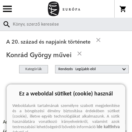
A 20. század és napjaink története
Konrád György művei
Kategóriák
Rendezés
A keresett kifejezésre nincs találat
Ez a weboldal sütiket (cookie) használ
Weboldalunk tartalmának személyre szabott megjelenítése
és a böngészési élmény biztosítása érdekében sütiket
(cookie), illetve egyéb technológiákat alkalmazunk. A sütik
használatára vonatkozó irányelveinkről, valamint azok
Adatvédelmi szabályzatok
Elállási felmondási nyilatkozat
testreszabási lehetőségeiről bővebb információ
ide kattintva