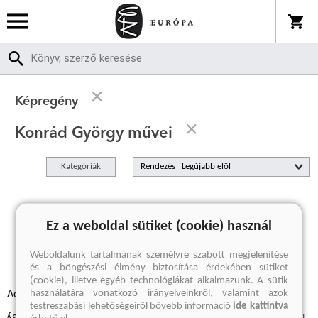
Képregény
Konrád György művei
Kategóriák
Rendezés
A keresett kifejezésre nincs találat
Ez a weboldal sütiket (cookie) használ
Weboldalunk tartalmának személyre szabott megjelenítése
és a böngészési élmény biztosítása érdekében sütiket
(cookie), illetve egyéb technológiákat alkalmazunk. A sütik
használatára vonatkozó irányelveinkről, valamint azok
Adatvédelmi szabályzatok
Elállási felmondási nyilatkozat
testreszabási lehetőségeiről bővebb információ
ide kattintva