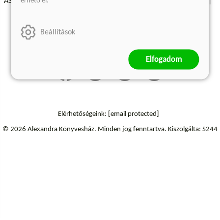
érhető el.
ÁSZF - Vásárlási feltételek
A kiadóról
Süti beállítások
Árkötött termékek
Kommentelési szabályzat
Beállítások
Szállítási információk
Elfogadom
Elérhetőségeink:
[email protected]
© 2026 Alexandra Könyvesház.
Minden jog fenntartva.
Kiszolgálta: S244