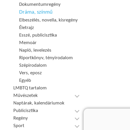
Dokumentumregény
Dráma, színmű
Elbeszélés, novella, kisregény
Életrajz
Esszé, publicisztika
Memoár
Napló, levelezés
Riportkönyv, tényirodalom
Szépirodalom
Vers, eposz
Egyéb
LMBTQ tartalom
Művészetek
Naptárak, kalendáriumok
Publicisztika
Regény
Sport