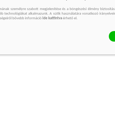
mának személyre szabott megjelenítése és a böngészési élmény biztosítás
gyéb technológiákat alkalmazunk. A sütik használatára vonatkozó irányelvei
őségeiről bővebb információ
ide kattintva
érhető el.