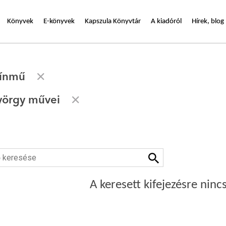
Könyvek
E-könyvek
Kapszula Könyvtár
A kiadóról
Hírek, blog
zínmű
yörgy művei
A keresett kifejezésre nincs