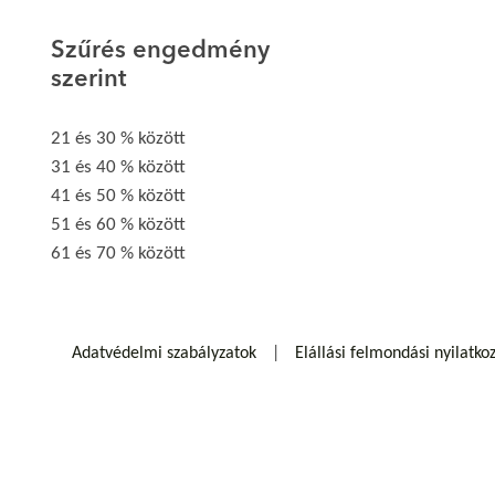
Szűrés engedmény
szerint
21 és 30 % között
31 és 40 % között
41 és 50 % között
51 és 60 % között
61 és 70 % között
Adatvédelmi szabályzatok
Elállási felmondási nyilatko