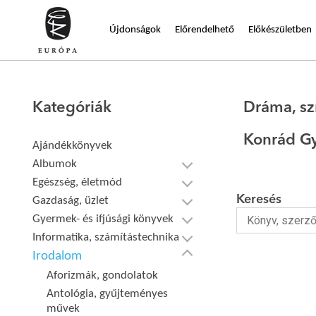
Újdonságok
Előrendelhető
Előkészületben
Kategóriák
Dráma, s
Konrád G
Ajándékkönyvek
Albumok
Egészség, életmód
Keresés
Gazdaság, üzlet
Gyermek- és ifjúsági könyvek
Informatika, számítástechnika
Irodalom
Aforizmák, gondolatok
Antológia, gyűjteményes
művek