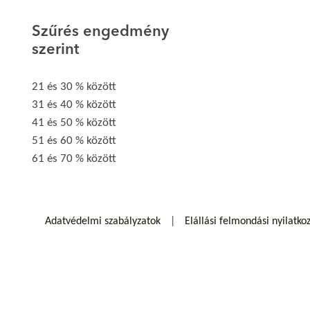
Szűrés engedmény
szerint
21 és 30 % között
31 és 40 % között
41 és 50 % között
51 és 60 % között
61 és 70 % között
Adatvédelmi szabályzatok
Elállási felmondási nyilatko