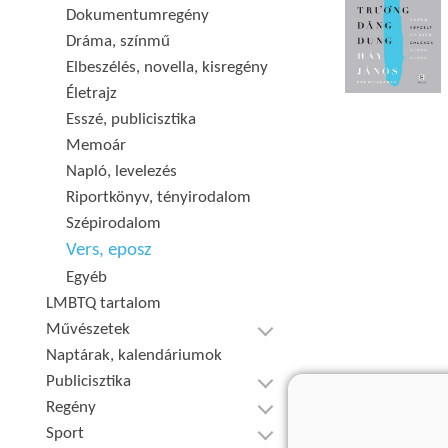
Dokumentumregény
Dráma, színmű
Elbeszélés, novella, kisregény
Életrajz
Esszé, publicisztika
Memoár
Napló, levelezés
Riportkönyv, tényirodalom
Szépirodalom
Vers, eposz
Egyéb
LMBTQ tartalom
Művészetek
Naptárak, kalendáriumok
Publicisztika
Regény
Sport