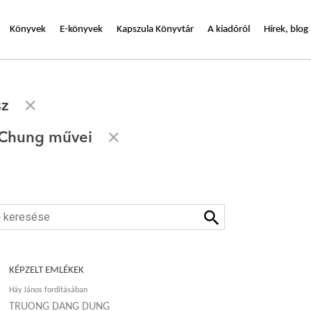
Könyvek
E-könyvek
Kapszula Könyvtár
A kiadóról
Hírek, blog
sz
 Chung művei
KÉPZELT EMLÉKEK
Háy János fordításában
TRUONG DANG DUNG