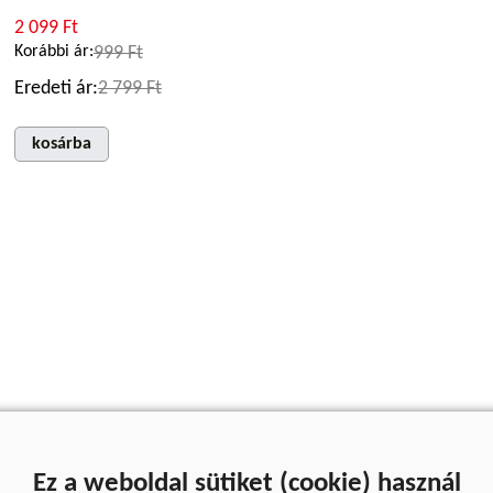
2 099 Ft
Korábbi ár:
999 Ft
Eredeti ár:
2 799 Ft
kosárba
Ez a weboldal sütiket (cookie) használ