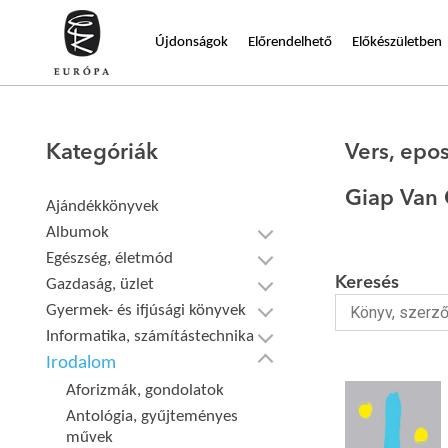
Újdonságok
Előrendelhető
Előkészületben
Kategóriák
Vers, epo
Giap Van
Ajándékkönyvek
Albumok
Egészség, életmód
Keresés
Gazdaság, üzlet
Gyermek- és ifjúsági könyvek
Informatika, számítástechnika
Irodalom
Aforizmák, gondolatok
Antológia, gyűjteményes
művek