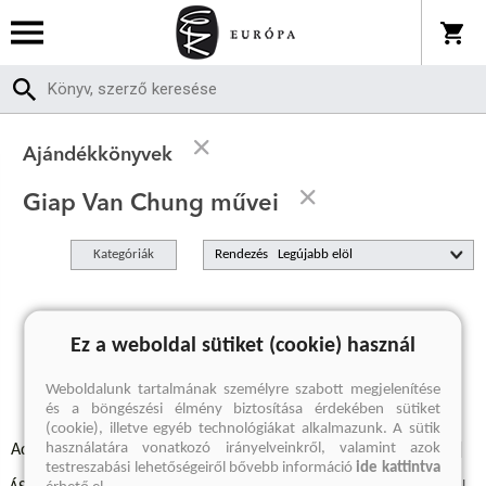
Ajándékkönyvek
Giap Van Chung művei
Kategóriák
Rendezés
A keresett kifejezésre nincs találat
Ez a weboldal sütiket (cookie) használ
Weboldalunk tartalmának személyre szabott megjelenítése
és a böngészési élmény biztosítása érdekében sütiket
(cookie), illetve egyéb technológiákat alkalmazunk. A sütik
használatára vonatkozó irányelveinkről, valamint azok
Adatvédelmi szabályzatok
Elállási felmondási nyilatkozat
testreszabási lehetőségeiről bővebb információ
ide kattintva