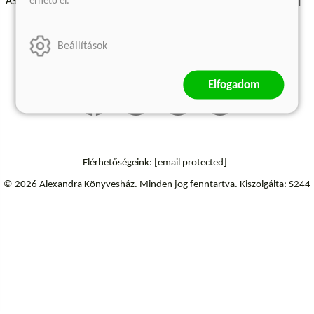
érhető el.
ÁSZF - Vásárlási feltételek
A kiadóról
Süti beállítások
Árkötött termékek
Kommentelési szabályzat
Beállítások
Szállítási információk
Elállás a szerződéstől
Elfogadom
Elérhetőségeink:
[email protected]
© 2026 Alexandra Könyvesház.
Minden jog fenntartva.
Kiszolgálta: S244