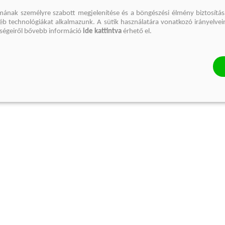
mának személyre szabott megjelenítése és a böngészési élmény biztosítás
gyéb technológiákat alkalmazunk. A sütik használatára vonatkozó irányelvei
őségeiről bővebb információ
ide kattintva
érhető el.