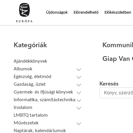
Újdonságok
Előrendelhető
Előkészületben
Kategóriák
Kommunik
Giap Van
Ajándékkönyvek
Albumok
Egészség, életmód
Keresés
Gazdaság, üzlet
Gyermek- és ifjúsági könyvek
Informatika, számítástechnika
Irodalom
LMBTQ tartalom
Művészetek
Naptárak, kalendáriumok