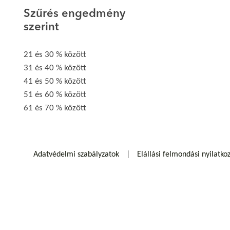
Szűrés engedmény
szerint
21 és 30 % között
31 és 40 % között
41 és 50 % között
51 és 60 % között
61 és 70 % között
Adatvédelmi szabályzatok
Elállási felmondási nyilatko