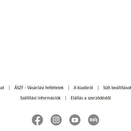
zat
ÁSZF - Vásárlási feltételek
A kiadóról
Süti beállításo
Szállítási információk
Elállás a szerződéstől