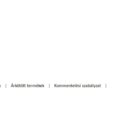
k
Árkötött termékek
Kommentelési szabályzat