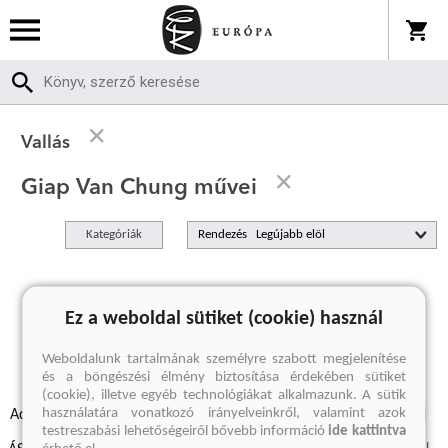
Vallás
Giap Van Chung művei
Kategóriák
Rendezés
A keresett kifejezésre nincs találat
Ez a weboldal sütiket (cookie) használ
Weboldalunk tartalmának személyre szabott megjelenítése
és a böngészési élmény biztosítása érdekében sütiket
(cookie), illetve egyéb technológiákat alkalmazunk. A sütik
használatára vonatkozó irányelveinkről, valamint azok
Adatvédelmi szabályzatok
Elállási felmondási nyilatkozat
testreszabási lehetőségeiről bővebb információ
ide kattintva