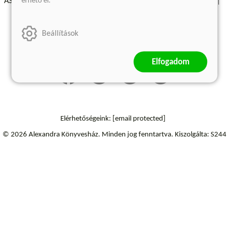
érhető el.
ÁSZF - Vásárlási feltételek
A kiadóról
Süti beállítások
Árkötött termékek
Kommentelési szabályzat
Beállítások
Szállítási információk
Elállás a szerződéstől
Elfogadom
Elérhetőségeink:
[email protected]
© 2026 Alexandra Könyvesház.
Minden jog fenntartva.
Kiszolgálta: S244