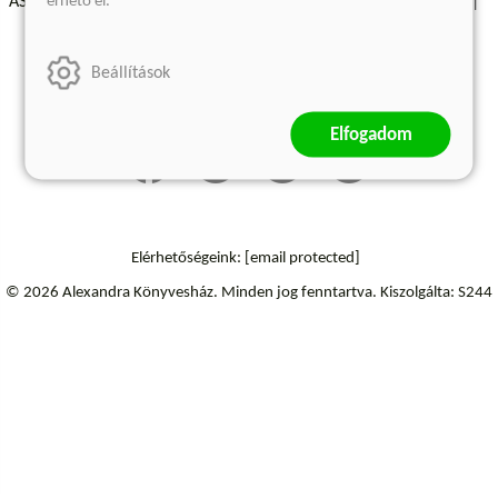
érhető el.
ÁSZF - Vásárlási feltételek
A kiadóról
Süti beállítások
Árkötött termékek
Kommentelési szabályzat
Beállítások
Szállítási információk
Elállás a szerződéstől
Elfogadom
Elérhetőségeink:
[email protected]
© 2026 Alexandra Könyvesház.
Minden jog fenntartva.
Kiszolgálta: S244