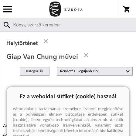
Helytörténet
Giap Van Chung művei
Kategóriák
Rendezés
A keresett kifejezésre nincs találat
Ez a weboldal sütiket (cookie) használ
Weboldalunk tartalmának személyre szabott megjelenítése
és a böngészési élmény biztosítása érdekében sütiket
(cookie), illetve egyéb technológiákat alkalmazunk. A sütik
használatára vonatkozó irányelveinkről, valamint azok
Adatvédelmi szabályzatok
Elállási felmondási nyilatkozat
testreszabási lehetőségeiről bővebb információ
ide kattintva