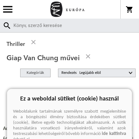
Thriller
Giap Van Chung művei
Kategóriák
Rendezés
A keresett kifejezésre nincs találat
Ez a weboldal sütiket (cookie) használ
Weboldalunk tartalmának személyre szabott megjelenítése
és a böngészési élmény biztosítása érdekében sütiket
(cookie), illetve egyéb technológiákat alkalmazunk. A sütik
használatára vonatkozó irányelveinkről, valamint azok
Adatvédelmi szabályzatok
Elállási felmondási nyilatkozat
testreszabási lehetőségeiről bővebb információ
ide kattintva