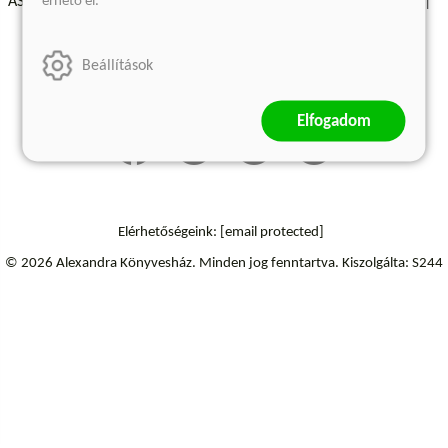
érhető el.
ÁSZF - Vásárlási feltételek
A kiadóról
Süti beállítások
Árkötött termékek
Kommentelési szabályzat
Beállítások
Szállítási információk
Elállás a szerződéstől
Elfogadom
Elérhetőségeink:
[email protected]
© 2026 Alexandra Könyvesház.
Minden jog fenntartva.
Kiszolgálta: S244