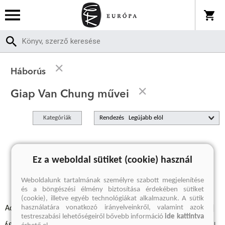
Háborús
Giap Van Chung művei
Kategóriák
Rendezés
A keresett kifejezésre nincs találat
Ez a weboldal sütiket (cookie) használ
Weboldalunk tartalmának személyre szabott megjelenítése
és a böngészési élmény biztosítása érdekében sütiket
(cookie), illetve egyéb technológiákat alkalmazunk. A sütik
használatára vonatkozó irányelveinkről, valamint azok
Adatvédelmi szabályzatok
Elállási felmondási nyilatkozat
testreszabási lehetőségeiről bővebb információ
ide kattintva