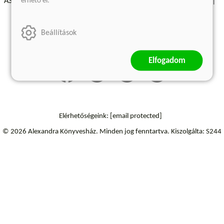
érhető el.
ÁSZF - Vásárlási feltételek
A kiadóról
Süti beállítások
Árkötött termékek
Kommentelési szabályzat
Beállítások
Szállítási információk
Elállás a szerződéstől
Elfogadom
Elérhetőségeink:
[email protected]
© 2026 Alexandra Könyvesház.
Minden jog fenntartva.
Kiszolgálta: S244