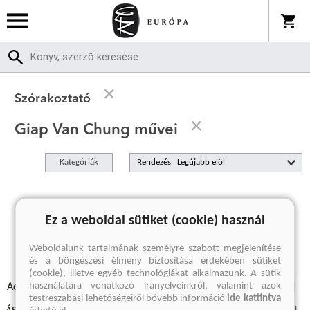
Szórakoztató
Giap Van Chung művei
Kategóriák
Rendezés
A keresett kifejezésre nincs találat
Ez a weboldal sütiket (cookie) használ
Weboldalunk tartalmának személyre szabott megjelenítése
és a böngészési élmény biztosítása érdekében sütiket
(cookie), illetve egyéb technológiákat alkalmazunk. A sütik
használatára vonatkozó irányelveinkről, valamint azok
Adatvédelmi szabályzatok
Elállási felmondási nyilatkozat
testreszabási lehetőségeiről bővebb információ
ide kattintva