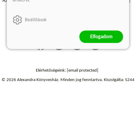
érhető el.
ÁSZF - Vásárlási feltételek
A kiadóról
Süti beállítások
Árkötött termékek
Kommentelési szabályzat
Beállítások
Szállítási információk
Elállás a szerződéstől
Elfogadom
Elérhetőségeink:
[email protected]
© 2026 Alexandra Könyvesház.
Minden jog fenntartva.
Kiszolgálta: S244