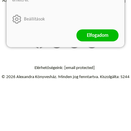
érhető el.
ÁSZF - Vásárlási feltételek
A kiadóról
Süti beállítások
Árkötött termékek
Kommentelési szabályzat
Beállítások
Szállítási információk
Elállás a szerződéstől
Elfogadom
Elérhetőségeink:
[email protected]
© 2026 Alexandra Könyvesház.
Minden jog fenntartva.
Kiszolgálta: S244