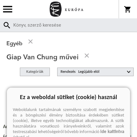
Egyéb
Giap Van Chung művei
Kategóriák
Rendezés
A keresett kifejezésre nincs találat
Ez a weboldal sütiket (cookie) használ
Weboldalunk tartalmának személyre szabott megjelenítése
és a böngészési élmény biztosítása érdekében sütiket
(cookie), illetve egyéb technológiákat alkalmazunk. A sütik
használatára vonatkozó irányelveinkről, valamint azok
Adatvédelmi szabályzatok
Elállási felmondási nyilatkozat
testreszabási lehetőségeiről bővebb információ
ide kattintva