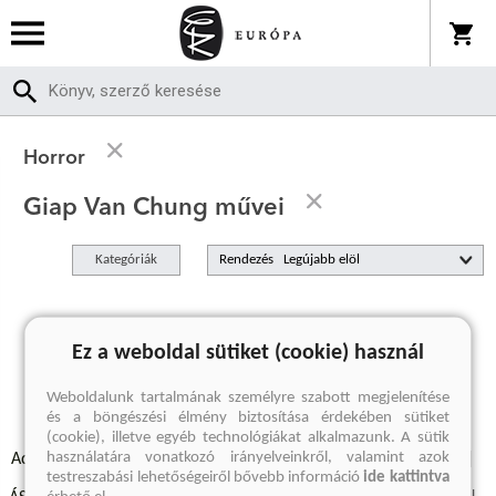
Horror
Giap Van Chung művei
Kategóriák
Rendezés
A keresett kifejezésre nincs találat
Ez a weboldal sütiket (cookie) használ
Weboldalunk tartalmának személyre szabott megjelenítése
és a böngészési élmény biztosítása érdekében sütiket
(cookie), illetve egyéb technológiákat alkalmazunk. A sütik
használatára vonatkozó irányelveinkről, valamint azok
Adatvédelmi szabályzatok
Elállási felmondási nyilatkozat
testreszabási lehetőségeiről bővebb információ
ide kattintva