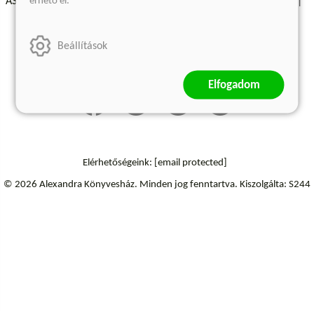
érhető el.
ÁSZF - Vásárlási feltételek
A kiadóról
Süti beállítások
Árkötött termékek
Kommentelési szabályzat
Beállítások
Szállítási információk
Elállás a szerződéstől
Elfogadom
Elérhetőségeink:
[email protected]
© 2026 Alexandra Könyvesház.
Minden jog fenntartva.
Kiszolgálta: S244