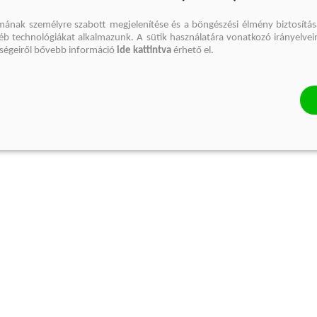
mának személyre szabott megjelenítése és a böngészési élmény biztosítás
gyéb technológiákat alkalmazunk. A sütik használatára vonatkozó irányelvei
őségeiről bővebb információ
ide kattintva
érhető el.