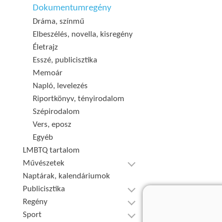
Dokumentumregény
Dráma, színmű
Elbeszélés, novella, kisregény
Életrajz
Esszé, publicisztika
Memoár
Napló, levelezés
Riportkönyv, tényirodalom
Szépirodalom
Vers, eposz
Egyéb
LMBTQ tartalom
Művészetek
Naptárak, kalendáriumok
Publicisztika
Regény
Sport