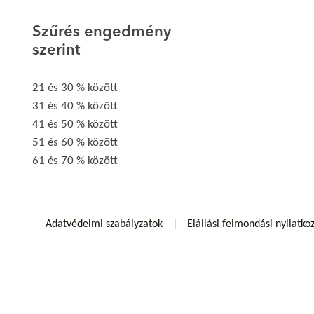
Szűrés engedmény
szerint
21 és 30 % között
31 és 40 % között
41 és 50 % között
51 és 60 % között
61 és 70 % között
Adatvédelmi szabályzatok
Elállási felmondási nyilatko