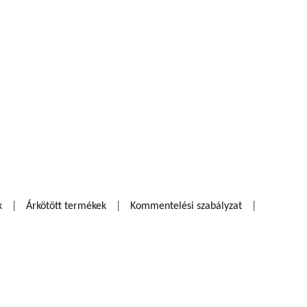
k
Árkötött termékek
Kommentelési szabályzat