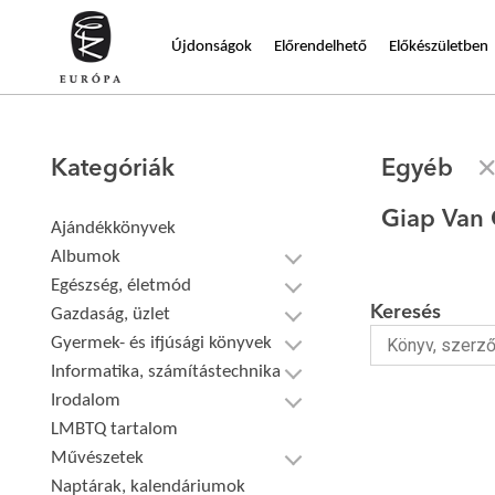
Újdonságok
Előrendelhető
Előkészületben
Kategóriák
Egyéb
Giap Van
Ajándékkönyvek
Albumok
Egészség, életmód
Keresés
Gazdaság, üzlet
Gyermek- és ifjúsági könyvek
Informatika, számítástechnika
Irodalom
LMBTQ tartalom
Művészetek
Naptárak, kalendáriumok