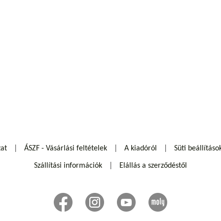
zat
ÁSZF - Vásárlási feltételek
A kiadóról
Süti beállításo
Szállítási információk
Elállás a szerződéstől