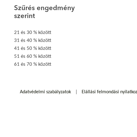
Szűrés engedmény
szerint
21 és 30 % között
31 és 40 % között
41 és 50 % között
51 és 60 % között
61 és 70 % között
Adatvédelmi szabályzatok
Elállási felmondási nyilatko