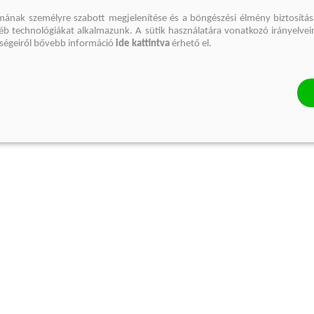
mának személyre szabott megjelenítése és a böngészési élmény biztosítás
gyéb technológiákat alkalmazunk. A sütik használatára vonatkozó irányelvei
őségeiről bővebb információ
ide kattintva
érhető el.