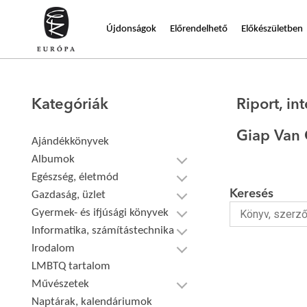
Újdonságok
Előrendelhető
Előkészületben
Kategóriák
Riport, int
Giap Van
Ajándékkönyvek
Albumok
Egészség, életmód
Keresés
Gazdaság, üzlet
Gyermek- és ifjúsági könyvek
Informatika, számítástechnika
Irodalom
LMBTQ tartalom
Művészetek
Naptárak, kalendáriumok