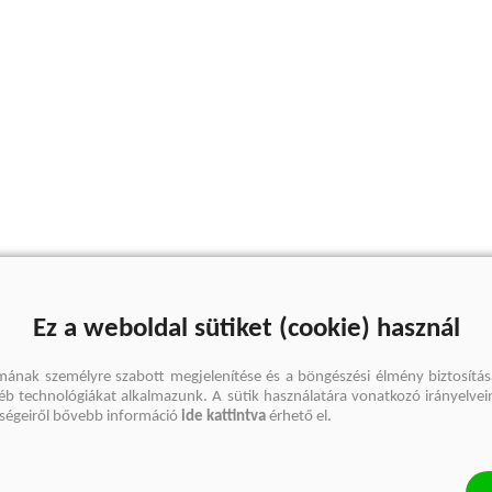
Ez a weboldal sütiket (cookie) használ
mának személyre szabott megjelenítése és a böngészési élmény biztosítás
gyéb technológiákat alkalmazunk. A sütik használatára vonatkozó irányelvei
őségeiről bővebb információ
ide kattintva
érhető el.