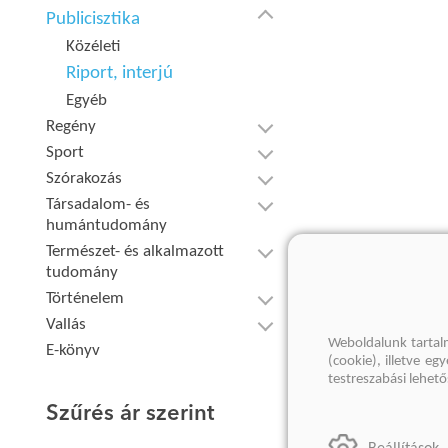
Publicisztika
Közéleti
Riport, interjú
Egyéb
Regény
Sport
Szórakozás
Társadalom- és
humántudomány
Természet- és alkalmazott
tudomány
Történelem
Vallás
Weboldalunk tartal
E-könyv
(cookie), illetve e
testreszabási lehet
Szűrés ár szerint