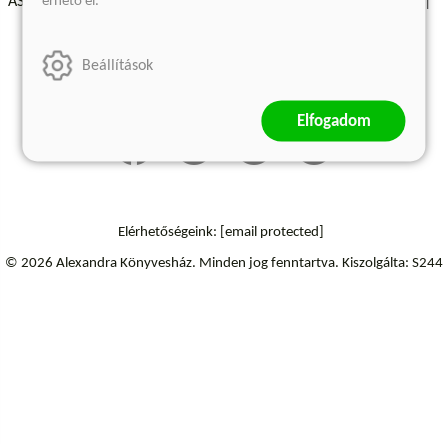
érhető el.
ÁSZF - Vásárlási feltételek
A kiadóról
Süti beállítások
Árkötött termékek
Kommentelési szabályzat
Beállítások
Szállítási információk
Elállás a szerződéstől
Elfogadom
Elérhetőségeink:
[email protected]
© 2026 Alexandra Könyvesház.
Minden jog fenntartva.
Kiszolgálta: S244