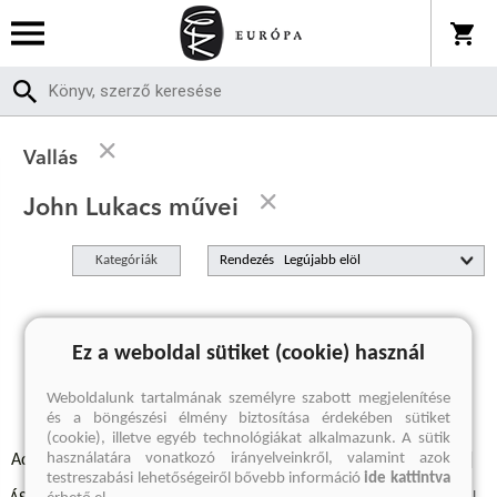
Vallás
John Lukacs művei
Kategóriák
Rendezés
A keresett kifejezésre nincs találat
Ez a weboldal sütiket (cookie) használ
Weboldalunk tartalmának személyre szabott megjelenítése
és a böngészési élmény biztosítása érdekében sütiket
(cookie), illetve egyéb technológiákat alkalmazunk. A sütik
használatára vonatkozó irányelveinkről, valamint azok
Adatvédelmi szabályzatok
Elállási felmondási nyilatkozat
testreszabási lehetőségeiről bővebb információ
ide kattintva