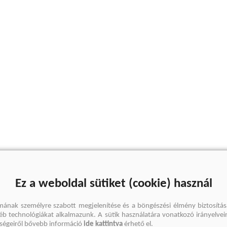
Ez a weboldal sütiket (cookie) használ
mának személyre szabott megjelenítése és a böngészési élmény biztosítás
gyéb technológiákat alkalmazunk. A sütik használatára vonatkozó irányelvei
őségeiről bővebb információ
ide kattintva
érhető el.