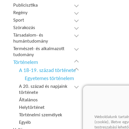
Publicisztika
Regény
Sport
Szórakozás
Társadalom- és
humántudomány
Természet- és alkalmazott
tudomány
Történelem
A 18-19. század története
Egyetemes történelem
A 20. század és napjaink
története
Általános
Helytörténet
Történelmi személyek
Weboldalunk tartal
Egyéb
(cookie), illetve e
testreszabási lehet