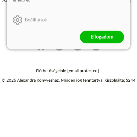
érhető el.
ÁSZF - Vásárlási feltételek
A kiadóról
Süti beállítások
Árkötött termékek
Kommentelési szabályzat
Beállítások
Szállítási információk
Elállás a szerződéstől
Elfogadom
Elérhetőségeink:
[email protected]
© 2026 Alexandra Könyvesház.
Minden jog fenntartva.
Kiszolgálta: S244