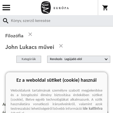
Filozófia
John Lukacs művei
Kategóriák
Rendezés
A keresett kifejezésre nincs találat
Ez a weboldal sütiket (cookie) használ
Weboldalunk tartalmának személyre szabott megjelenítése
és a böngészési élmény biztosítása érdekében sütiket
(cookie), illetve egyéb technológiákat alkalmazunk. A sütik
használatára vonatkozó irányelveinkről, valamint azok
Adatvédelmi szabályzatok
Elállási felmondási nyilatkozat
testreszabási lehetőségeiről bővebb információ
ide kattintva