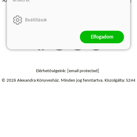
érhető el.
ÁSZF - Vásárlási feltételek
A kiadóról
Süti beállítások
Árkötött termékek
Kommentelési szabályzat
Beállítások
Szállítási információk
Elállás a szerződéstől
Elfogadom
Elérhetőségeink:
[email protected]
© 2026 Alexandra Könyvesház.
Minden jog fenntartva.
Kiszolgálta: S244