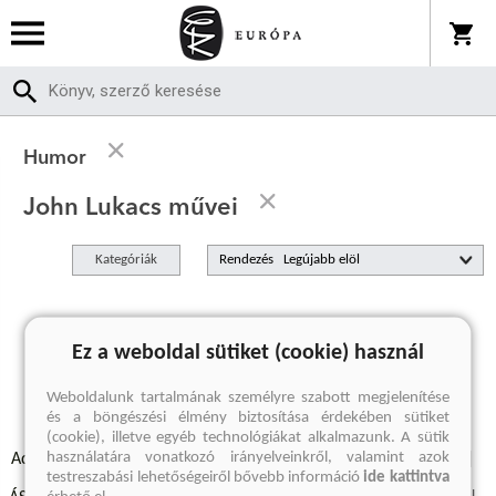
Humor
John Lukacs művei
Kategóriák
Rendezés
A keresett kifejezésre nincs találat
Ez a weboldal sütiket (cookie) használ
Weboldalunk tartalmának személyre szabott megjelenítése
és a böngészési élmény biztosítása érdekében sütiket
(cookie), illetve egyéb technológiákat alkalmazunk. A sütik
használatára vonatkozó irányelveinkről, valamint azok
Adatvédelmi szabályzatok
Elállási felmondási nyilatkozat
testreszabási lehetőségeiről bővebb információ
ide kattintva