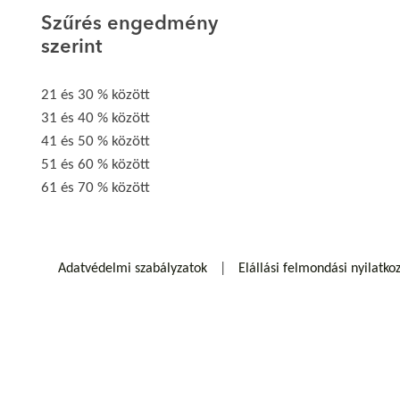
Szűrés engedmény
szerint
21 és 30 % között
31 és 40 % között
41 és 50 % között
51 és 60 % között
61 és 70 % között
Adatvédelmi szabályzatok
Elállási felmondási nyilatko