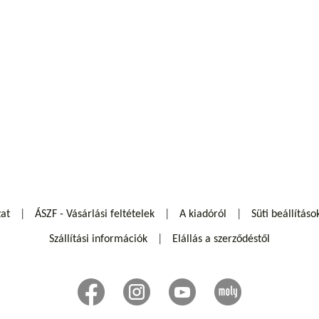
zat
ÁSZF - Vásárlási feltételek
A kiadóról
Süti beállításo
Szállítási információk
Elállás a szerződéstől