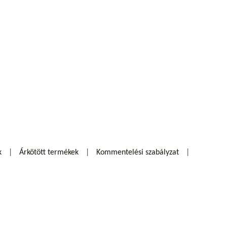
k
Árkötött termékek
Kommentelési szabályzat