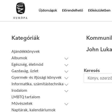
Újdonságok
Előrendelhető
Előkészületben
Kategóriák
Kommunik
John Luka
Ajándékkönyvek
Albumok
Egészség, életmód
Keresés
Gazdaság, üzlet
Gyermek- és ifjúsági könyvek
Informatika, számítástechnika
Irodalom
LMBTQ tartalom
Művészetek
Naptárak, kalendáriumok