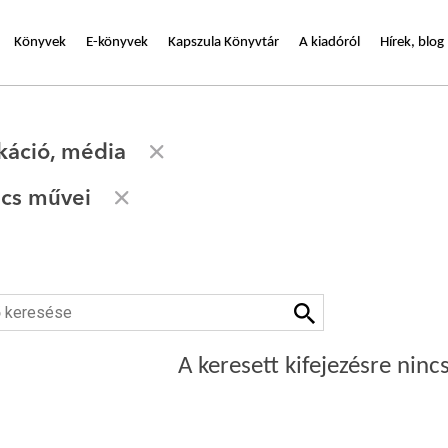
Könyvek
E-könyvek
Kapszula Könyvtár
A kiadóról
Hírek, blog
áció, média
cs művei
A keresett kifejezésre nincs