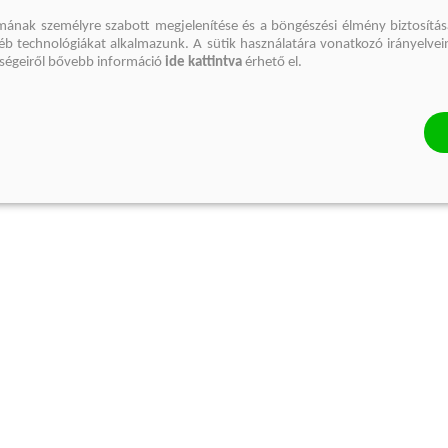
mának személyre szabott megjelenítése és a böngészési élmény biztosítás
gyéb technológiákat alkalmazunk. A sütik használatára vonatkozó irányelvei
őségeiről bővebb információ
ide kattintva
érhető el.