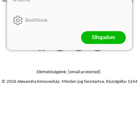
érhető el.
ÁSZF - Vásárlási feltételek
A kiadóról
Süti beállítások
Árkötött termékek
Kommentelési szabályzat
Beállítások
Szállítási információk
Elállás a szerződéstől
Elfogadom
Elérhetőségeink:
[email protected]
© 2026 Alexandra Könyvesház.
Minden jog fenntartva.
Kiszolgálta: S244