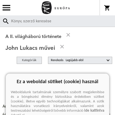
A II. világháború története
John Lukacs művei
Kategóriák
Rendezés
A keresett kifejezésre nincs találat
Ez a weboldal sütiket (cookie) használ
Weboldalunk tartalmának személyre szabott megjelenítése
és a böngészési élmény biztosítása érdekében sütiket
(cookie), illetve egyéb technológiákat alkalmazunk. A sütik
használatára vonatkozó irányelveinkről, valamint azok
Adatvédelmi szabályzatok
Elállási felmondási nyilatkozat
testreszabási lehetőségeiről bővebb információ
ide kattintva