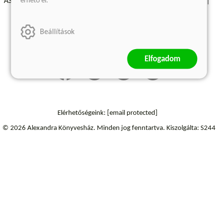
érhető el.
ÁSZF - Vásárlási feltételek
A kiadóról
Süti beállítások
Árkötött termékek
Kommentelési szabályzat
Beállítások
Szállítási információk
Elállás a szerződéstől
Elfogadom
Elérhetőségeink:
[email protected]
© 2026 Alexandra Könyvesház.
Minden jog fenntartva.
Kiszolgálta: S244