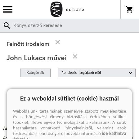
Felnőtt irodalom
John Lukacs művei
Kategóriák
Rendezés
A keresett kifejezésre nincs találat
Ez a weboldal sütiket (cookie) használ
Weboldalunk tartalmának személyre szabott megjelenítése
és a böngészési élmény biztosítása érdekében sütiket
(cookie), illetve egyéb technológiákat alkalmazunk. A sütik
használatára vonatkozó irányelveinkről, valamint azok
Adatvédelmi szabályzatok
Elállási felmondási nyilatkozat
testreszabási lehetőségeiről bővebb információ
ide kattintva