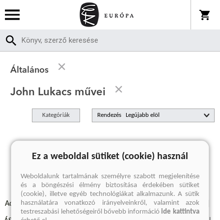
Általános
John Lukacs művei
Kategóriák
Rendezés
A keresett kifejezésre nincs találat
Ez a weboldal sütiket (cookie) használ
Weboldalunk tartalmának személyre szabott megjelenítése
és a böngészési élmény biztosítása érdekében sütiket
(cookie), illetve egyéb technológiákat alkalmazunk. A sütik
használatára vonatkozó irányelveinkről, valamint azok
Adatvédelmi szabályzatok
Elállási felmondási nyilatkozat
testreszabási lehetőségeiről bővebb információ
ide kattintva