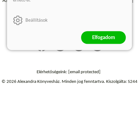
érhető el.
ÁSZF - Vásárlási feltételek
A kiadóról
Süti beállítások
Árkötött termékek
Kommentelési szabályzat
Beállítások
Szállítási információk
Elfogadom
Elérhetőségeink:
[email protected]
© 2026 Alexandra Könyvesház.
Minden jog fenntartva.
Kiszolgálta: S244