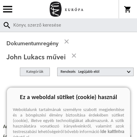
Dokumentumregény
John Lukacs művei
Kategóriák
Rendezés
A keresett kifejezésre nincs találat
Ez a weboldal sütiket (cookie) használ
Weboldalunk tartalmának személyre szabott megjelenítése
és a böngészési élmény biztosítása érdekében sütiket
(cookie), illetve egyéb technológiákat alkalmazunk. A sütik
használatára vonatkozó irányelveinkről, valamint azok
Adatvédelmi szabályzatok
Elállási felmondási nyilatkozat
testreszabási lehetőségeiről bővebb információ
ide kattintva