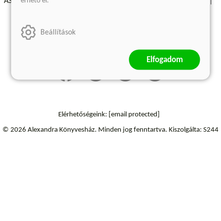
érhető el.
ÁSZF - Vásárlási feltételek
A kiadóról
Süti beállítások
Árkötött termékek
Kommentelési szabályzat
Beállítások
Szállítási információk
Elállás a szerződéstől
Elfogadom
Elérhetőségeink:
[email protected]
© 2026 Alexandra Könyvesház.
Minden jog fenntartva.
Kiszolgálta: S244