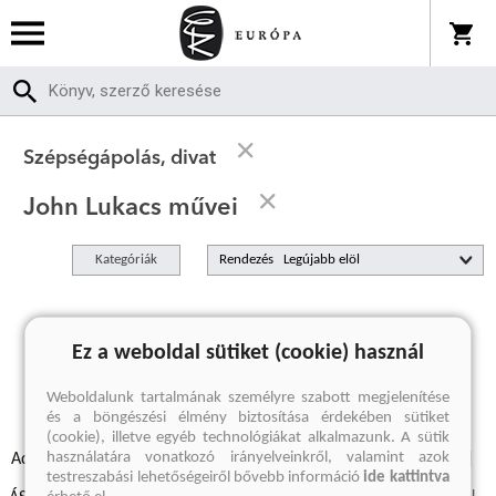
Szépségápolás, divat
John Lukacs művei
Kategóriák
Rendezés
A keresett kifejezésre nincs találat
Ez a weboldal sütiket (cookie) használ
Weboldalunk tartalmának személyre szabott megjelenítése
és a böngészési élmény biztosítása érdekében sütiket
(cookie), illetve egyéb technológiákat alkalmazunk. A sütik
használatára vonatkozó irányelveinkről, valamint azok
Adatvédelmi szabályzatok
Elállási felmondási nyilatkozat
testreszabási lehetőségeiről bővebb információ
ide kattintva